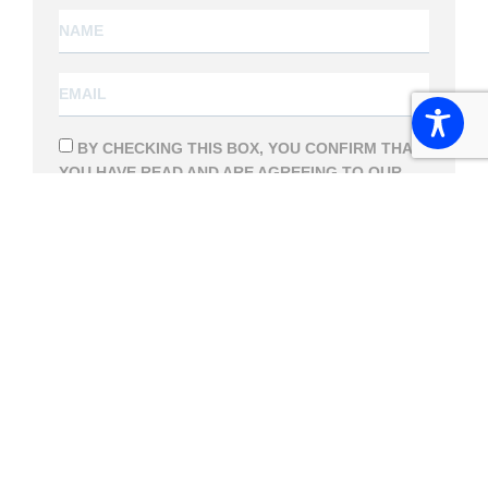
BY CHECKING THIS BOX, YOU CONFIRM THAT
YOU HAVE READ AND ARE AGREEING TO OUR
TERMS OF USE
REGARDING THE STORAGE OF
THE DATA SUBMITTED THROUGH THIS FORM.
SUBSCRIBE
Follow us
⑊