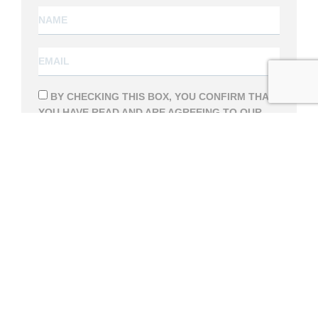
BY CHECKING THIS BOX, YOU CONFIRM THAT
YOU HAVE READ AND ARE AGREEING TO OUR
TERMS OF USE
REGARDING THE STORAGE OF
THE DATA SUBMITTED THROUGH THIS FORM.
SUBSCRIBE
Follow us
⑊