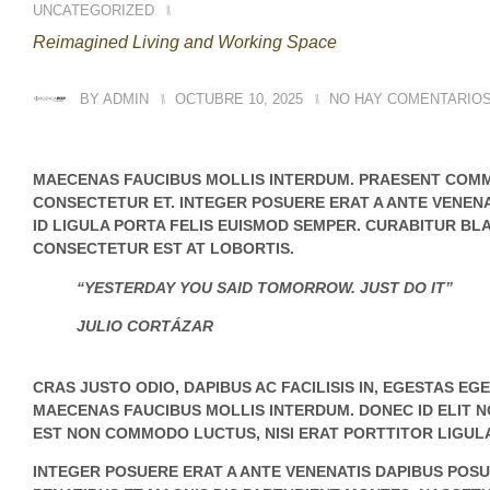
UNCATEGORIZED
⑊
Reimagined Living and Working Space
BY
ADMIN
⑊
OCTUBRE 10, 2025
⑊
NO HAY COMENTARIO
MAECENAS FAUCIBUS MOLLIS INTERDUM. PRAESENT COMM
CONSECTETUR ET. INTEGER POSUERE ERAT A ANTE VENENA
ID LIGULA PORTA FELIS EUISMOD SEMPER. CURABITUR BL
CONSECTETUR EST AT LOBORTIS.
“YESTERDAY YOU SAID TOMORROW. JUST DO IT”
JULIO CORTÁZAR
CRAS JUSTO ODIO, DAPIBUS AC FACILISIS IN, EGESTAS E
MAECENAS FAUCIBUS MOLLIS INTERDUM. DONEC ID ELIT NO
EST NON COMMODO LUCTUS, NISI ERAT PORTTITOR LIGULA,
INTEGER POSUERE ERAT A ANTE VENENATIS DAPIBUS POSU