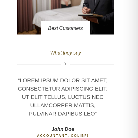
Best Customers
What they say
⑊
“LOREM IPSUM DOLOR SIT AMET,
“LOREM I
CONSECTETUR ADIPISCING ELIT.
CONSECTE
UT ELIT TELLUS, LUCTUS NEC
UT ELIT
ULLAMCORPER MATTIS,
ULLA
PULVINAR DAPIBUS LEO”
PULVI
John Doe
ACCOUNTANT, COLIBRI