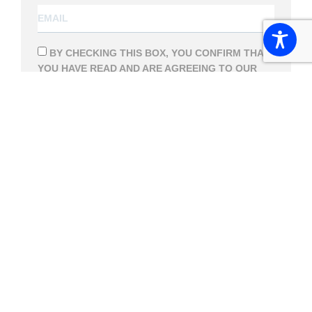
BY CHECKING THIS BOX, YOU CONFIRM THAT
YOU HAVE READ AND ARE AGREEING TO OUR
TERMS OF USE
REGARDING THE STORAGE OF
THE DATA SUBMITTED THROUGH THIS FORM.
SUBSCRIBE
Follow us
⑊