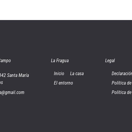
 Campo
La Fragua
Legal
Inicio
La casa
Declaració
9342 Santa María
os
El entorno
Política de
gua@gmail.com
Política d