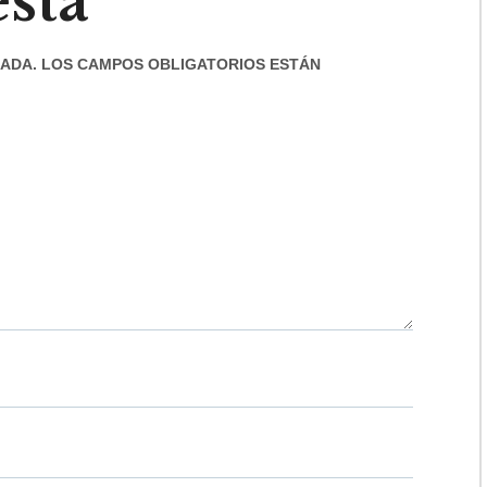
sta
ADA.
LOS CAMPOS OBLIGATORIOS ESTÁN
UM DOLOR SIT AMET,
“LOREM IPSUM DOLOR SIT AM
 ADIPISCING ELIT. UT
CONSECTETUR ADIPISCING ELI
LLUS, LUCTUS NEC
ELIT TELLUS, LUCTUS NE
R MATTIS, PULVINAR
ULLAMCORPER MATTIS, PULV
PIBUS LEO”
DAPIBUS LEO”
Alex Palo
John Doe
NER, EAGLE
ACCOUNTANT, COLIBRI