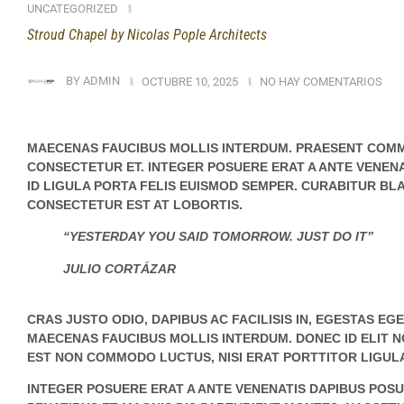
UNCATEGORIZED
⑊
Stroud Chapel by Nicolas Pople Architects
BY
ADMIN
⑊
OCTUBRE 10, 2025
⑊
NO HAY COMENTARIOS
MAECENAS FAUCIBUS MOLLIS INTERDUM. PRAESENT COMM
CONSECTETUR ET. INTEGER POSUERE ERAT A ANTE VENENA
ID LIGULA PORTA FELIS EUISMOD SEMPER. CURABITUR BL
CONSECTETUR EST AT LOBORTIS.
“YESTERDAY YOU SAID TOMORROW. JUST DO IT”
JULIO CORTÁZAR
CRAS JUSTO ODIO, DAPIBUS AC FACILISIS IN, EGESTAS E
MAECENAS FAUCIBUS MOLLIS INTERDUM. DONEC ID ELIT NO
EST NON COMMODO LUCTUS, NISI ERAT PORTTITOR LIGULA,
INTEGER POSUERE ERAT A ANTE VENENATIS DAPIBUS POSU